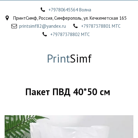
+79780645564 Волна
ПринтСимф
,
Россия
,
Симферополь
,
ул. Кечкеметская 165
printsimf82@yandex.ru
+79787378801 МТС
+79787378802 МТС
Print
Simf
Пакет ПВД 40*50 см 