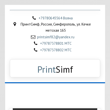
+79780645564 Волна
ПринтСимф
,
Россия
,
Симферополь
,
ул. Кечке
метская 165
printsimf82@yandex.ru
+79787378801 МТС
+79787378802 МТС
Print
Simf